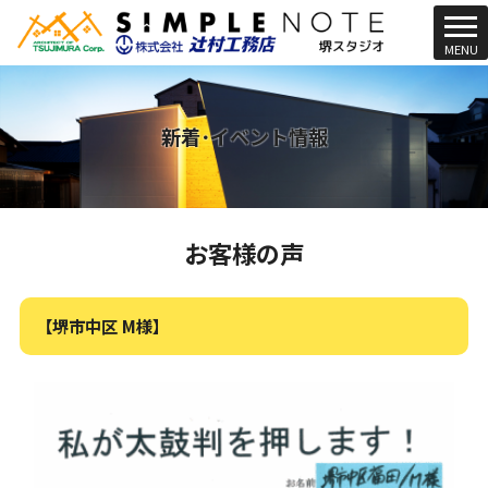
t
MENU
o
g
g
l
新着･イベント情報
e
n
a
v
お客様の声
i
g
a
t
【堺市中区 M様】
i
o
n