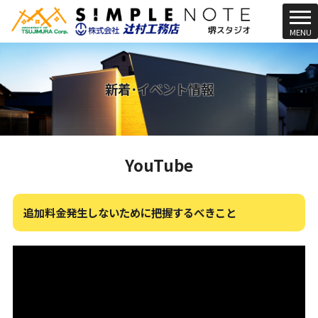
t
MENU
o
g
g
l
新着･イベント情報
e
n
a
v
YouTube
i
g
a
t
追加料金発生しないために把握するべきこと
i
o
n