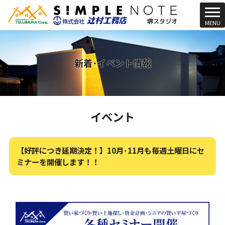
t
MENU
o
g
g
l
新着･イベント情報
e
n
a
v
イベント
i
g
a
t
【好評につき延期決定！】10月･11月も毎週土曜日にセ
i
ミナーを開催します！！
o
n