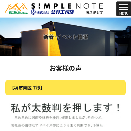
t
MENU
o
g
g
l
新着･イベント情報
e
n
a
v
お客様の声
i
g
a
t
【堺市東区 T様】
i
o
n