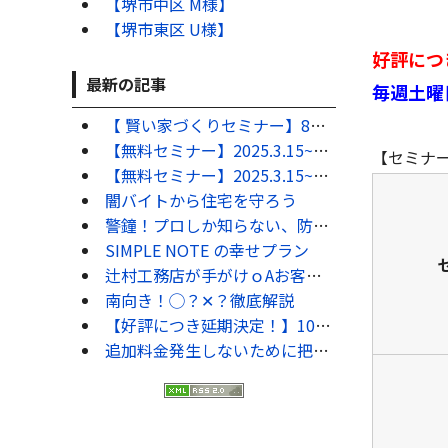
【堺市中区 M様】
【堺市東区 U様】
好評につ
最新の記事
毎週土曜
【 賢い家づくりセミナー】8硯9月の毎週土曜日にセミナーを開催します！！
【無料セミナー】2025.3.15~16開催！50代からのｸ敗しない為の家づくり勉強会 ★満員御礼 ご来場ありがとうございました。
【セミナ
【無料セミナー】2025.3.15~16開催！家づくりで絶対にやってはいけない10のコト ★満員御礼 ご来場ありがとうございました。
闇バイトから住宅を守ろう
警鐘！プロしか知らない、防犯対策7選
SIMPLE NOTE の幸せプラン
辻村工務店が手がけｏAお客様の錐｡
南向き！◯？✕？徹底解説
【好評につき延期決定！】10硯11月も毎週土曜日にセミナーを開催します！！
追加料金発生しないために把握するべきこと