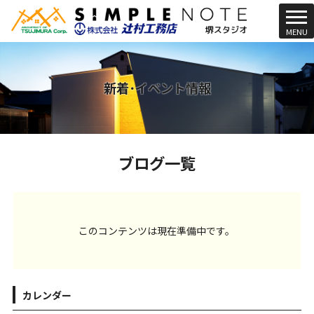
t
MENU
o
g
g
l
新着･イベント情報
e
n
a
v
ブログ一覧
i
g
a
t
i
このコンテンツは現在準備中です。
o
n
カレンダー