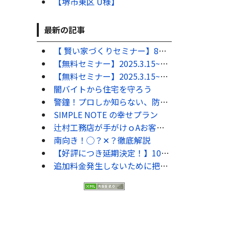
【堺市東区 U様】
最新の記事
【 賢い家づくりセミナー】8硯9月の毎週土曜日にセミナーを開催します！！
【無料セミナー】2025.3.15~16開催！50代からのｸ敗しない為の家づくり勉強会 ★満員御礼 ご来場ありがとうございました。
【無料セミナー】2025.3.15~16開催！家づくりで絶対にやってはいけない10のコト ★満員御礼 ご来場ありがとうございました。
闇バイトから住宅を守ろう
警鐘！プロしか知らない、防犯対策7選
SIMPLE NOTE の幸せプラン
辻村工務店が手がけｏAお客様の錐｡
南向き！◯？✕？徹底解説
【好評につき延期決定！】10硯11月も毎週土曜日にセミナーを開催します！！
追加料金発生しないために把握するべきこと