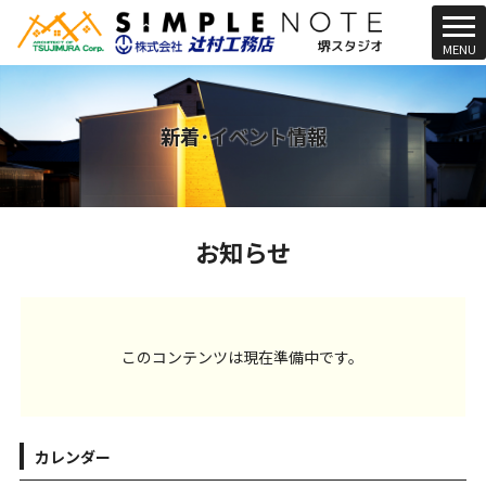
t
MENU
o
g
g
l
新着･イベント情報
e
n
a
v
お知らせ
i
g
a
t
i
このコンテンツは現在準備中です。
o
n
カレンダー