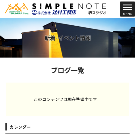
t
MENU
o
g
g
l
新着･イベント情報
e
n
a
v
ブログ一覧
i
g
a
t
i
このコンテンツは現在準備中です。
o
n
カレンダー