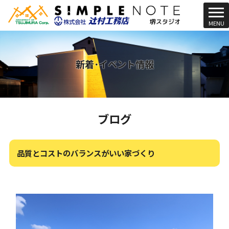
t
MENU
o
g
g
l
新着･イベント情報
e
n
a
v
ブログ
i
g
a
t
品質とコストのバランスがいい家づくり
i
o
n