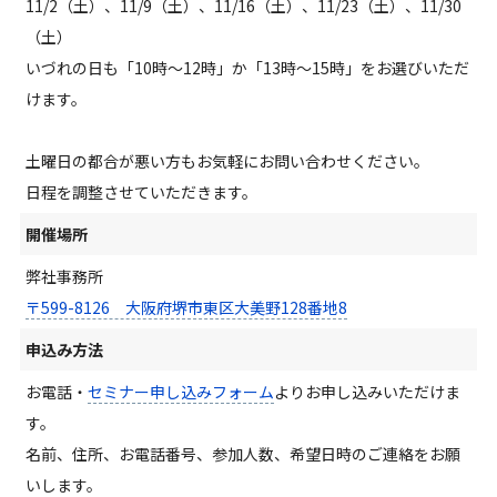
11/2
（土）
、11/9
（土）
、11/16
（土）
、11/23（土）
、11/30
（土）
いづれの日も「10時～12時」か「13時～15時」をお選びいただ
けます。
土曜日の都合が悪い方もお気軽にお問い合わせください。
日程を調整させていただきます。
開催場所
弊社事務所
〒599-8126 大阪府堺市東区大美野128番地8
申込み方法
お電話・
セミナー申し込みフォーム
よりお申し込みいただけま
す。
名前、住所、お電話番号、参加人数、希望日時のご連絡をお願
いします。