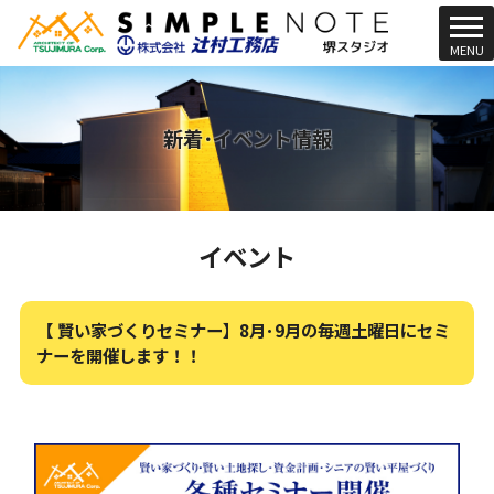
t
MENU
o
g
g
l
新着･イベント情報
e
n
a
v
イベント
i
g
a
t
【 賢い家づくりセミナー】8月･9月の毎週土曜日にセミ
i
ナーを開催します！！
o
n